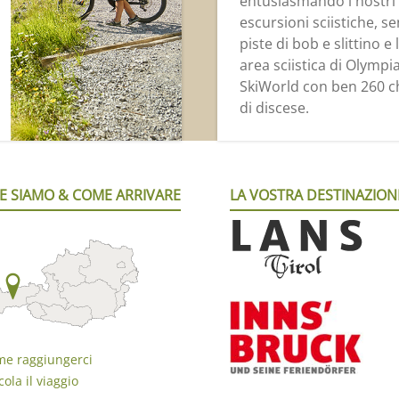
entusiasmando i nostri 
escursioni sciistiche, sen
piste di bob e slittino e 
area sciistica di Olympi
SkiWorld con ben 260 c
di discese.
E SIAMO & COME ARRIVARE
LA VOSTRA DESTINAZION
e raggiungerci
cola il viaggio