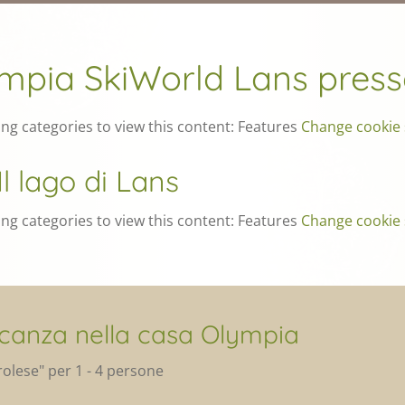
ympia SkiWorld Lans pres
ing categories to view this content: Features
Change cookie 
Il lago di Lans
ing categories to view this content: Features
Change cookie 
acanza nella casa Olympia
irolese" per 1 - 4 persone