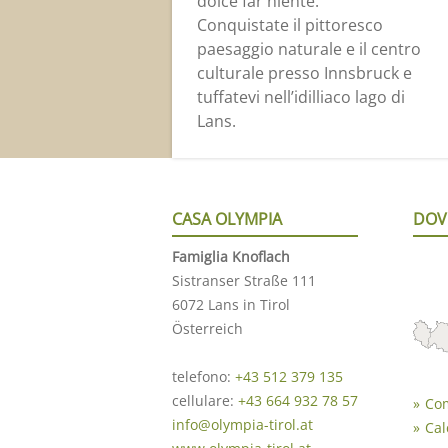
dolce far niente.
Conquistate il pittoresco
paesaggio naturale e il centro
culturale presso Innsbruck e
tuffatevi nell’idilliaco lago di
Lans.
CASA OLYMPIA
DOV
Famiglia Knoflach
Sistranser Straße 111
6072 Lans in Tirol
Österreich
telefono:
+43 512 379 135
cellulare:
+43 664 932 78 57
Com
info@olympia-tirol.at
Cal