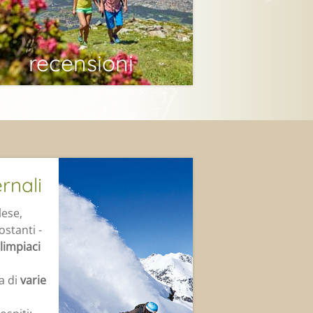
recensioni
rnali
lese,
costanti -
limpiaci
ta di
varie