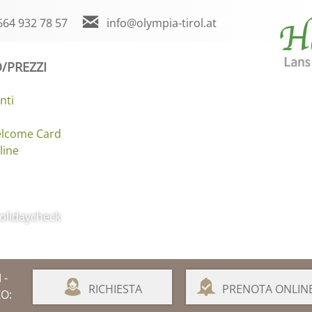
664 932 78 57
info@olympia-tirol.at
/PREZZI
nti
elcome Card
line
olidaycheck
 -
RICHIESTA
PRENOTA ONLIN
O: