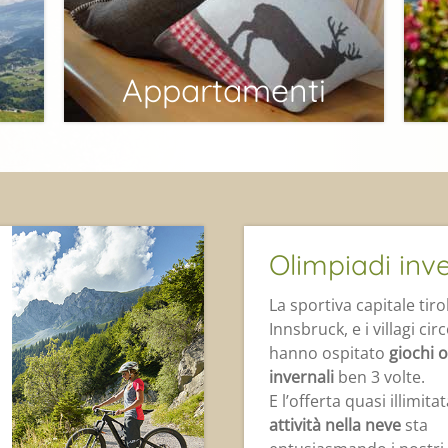
Appartamenti
Olimpiadi inve
La sportiva capitale tiro
Innsbruck, e i villagi cir
hanno ospitato
giochi o
invernali
ben 3 volte.
E l’offerta quasi illimita
attività nella neve
sta